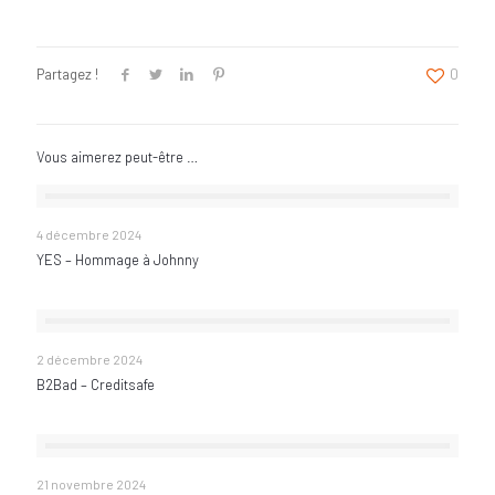
Partagez !
0
Vous aimerez peut-être …
YES – Hommage à Johnny
4 décembre 2024
YES – Hommage à Johnny
B2Bad – Creditsafe
2 décembre 2024
B2Bad – Creditsafe
B2Bad – IA Guide pratique
21 novembre 2024