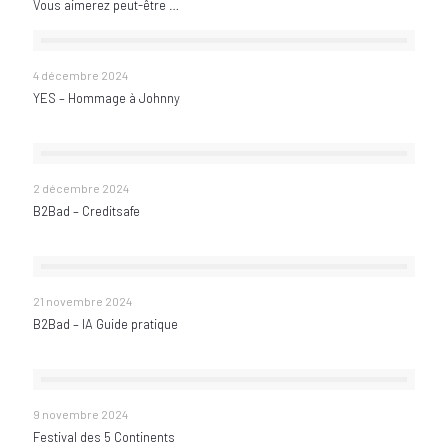
Vous aimerez peut-être …
YES – Hommage à Johnny
4 décembre 2024
YES – Hommage à Johnny
B2Bad – Creditsafe
2 décembre 2024
B2Bad – Creditsafe
B2Bad – IA Guide pratique
21 novembre 2024
B2Bad – IA Guide pratique
Festival des 5 Continents
9 novembre 2024
Festival des 5 Continents