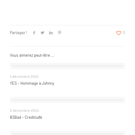
Partagez !
0
Vous aimerez peut-être …
YES – Hommage à Johnny
4 décembre 2024
YES – Hommage à Johnny
B2Bad – Creditsafe
2 décembre 2024
B2Bad – Creditsafe